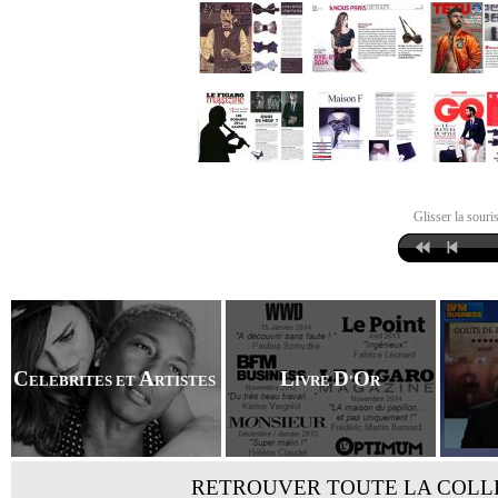
Glisser la souris
C
A
L
D
O
ELEBRITES ET
RTISTES
IVRE
'
R
RETROUVER TOUTE LA COLL